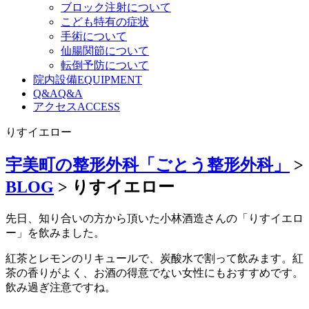
ブロック注射について
こども特有の症状
手術について
仙腸関節について
転倒予防について
院内設備
EQUIPMENT
Q&A
Q&A
アクセス
ACCESS
りすイエロー
宇美町の整形外科「ごとう整形外科」
>
BLOG
>
りすイエロー
先日、知り合いの方から頂いた小林酒造さんの「りすイエロ
ー」を飲みました。
紅茶とレモンのリキュールで、炭酸水で割って飲みます。紅
茶の香りがよく、お酒の得意でない女性にもおすすめです。
飲み過ぎ注意ですね。